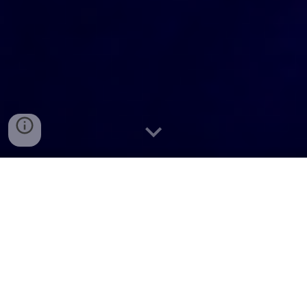
一次エントリー受付中
エント
リーFormはこちら
8/6(木) 20時～
オープンデー
タバトル２０２６ 相談会